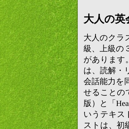
大人の英
大人のクラ
級、上級の
があります
は、読解・
会話能力を
せることのできる
版）と「Headw
いうテキス
ストは、初