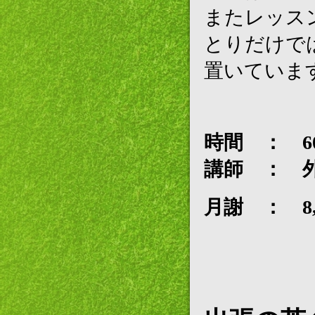
またレッス
とりだけで
置いていま
時間 ： 6
講師 ： 
月謝 ： 8,