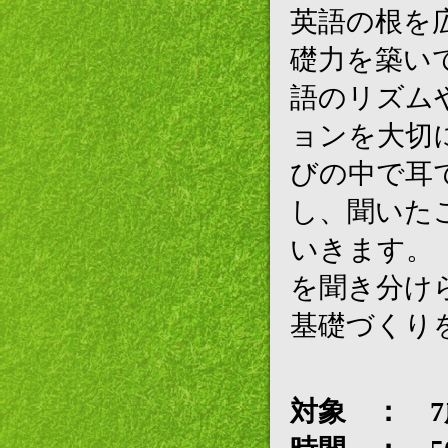
英語の根を
礎力を築い
語のリズム
ョンを大切
びの中で耳
し、聞いた
いきます。
を聞き分け
基礎づくり
対象 ： 7