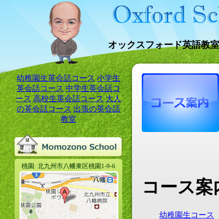
オックスフォード英語教室
幼稚園生英会話コース
小学生
英会話コース
中学生英会話コ
ース
高校生英会話コース
大人
の英会話コース
出張の英会話
教室
桃園: 北九州市八幡東区桃園1-9-6
コース案
幼稚園生コース