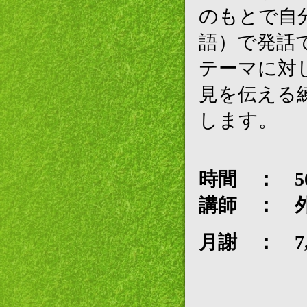
のもとで自
語）で発話
テーマに対
見を伝える
します。
時間 ： 5
講師 ： 
月謝 ： 7,