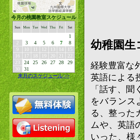
今月の桃園教室スケジュール
Sun
Mon
Tue
Wed
Thu
Fri
Sat
1
幼稚園生
2
3
4
5
6
7
8
9
10
11
12
13
14
15
16
17
18
19
20
21
22
23
24
25
26
27
28
29
経験豊富な
30
31
英語による
来月のスケジュール >>
「話す、聞
をバランス
る、整った
ムや、英語
いった、様